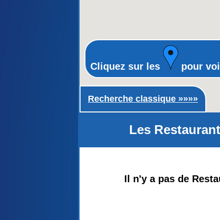
Cliquez sur les
pour voi
Recherche classique ►
Recherche classique »»»»
Les Restaurant
Il n'y a pas de Rest