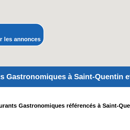
Poitou-Charentes
Provence-Alpes-Côte-d'Azur(p
Rhône-Alpes
r les annonces
s Gastronomiques à Saint-Quentin et
aurants Gastronomiques référencés à Saint-Que