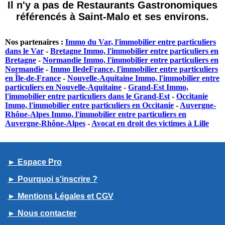
Il n'y a pas de Restaurants Gastronomiques
référencés à Saint-Malo et ses environs.
Nos partenaires :
Immo du Var, l'immobilier entre particuliers
dans le Var
-
Bretagne Immo, l'immobilier entre particuliers en
Bretagne
-
Normandie Immo, l'immobilier entre particuliers en
Normandie
-
Immo IledeFrance, l'immobilier entre particuliers
en Île-de-France
-
Nouvelle-Aquitaine Immo, l'immobilier entre
particuliers en Nouvelle-Aquitaine
-
Grand-Est Immo,
l'immobilier entre particuliers dans le Grand-Est
-
Occitanie
Immo, l'immobilier entre particuliers en Occitanie
-
Auvergne-
Rhône-Alpes Immo, l'immobilier entre particuliers en
Auvergne-Rhône-Alpes
-
Avocat en droit des victimes à Lille
► Espace Pro
► Pourquoi s'inscrire ?
► Mentions Légales et CGV
► Nous contacter