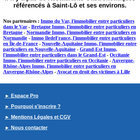
référencés à Saint-Lô et ses environs.
Nos partenaires :
Immo du Var, l'immobilier entre particuliers
dans le Var
-
Bretagne Immo, l'immobilier entre particuliers en
Bretagne
-
Normandie Immo, l'immobilier entre particuliers en
Normandie
-
Immo IledeFrance, l'immobilier entre particuliers
en Île-de-France
-
Nouvelle-Aquitaine Immo, l'immobilier entre
particuliers en Nouvelle-Aquitaine
-
Grand-Est Immo,
l'immobilier entre particuliers dans le Grand-Est
-
Occitanie
Immo, l'immobilier entre particuliers en Occitanie
-
Auvergne-
Rhône-Alpes Immo, l'immobilier entre particuliers en
Auvergne-Rhône-Alpes
-
Avocat en droit des victimes à Lille
► Espace Pro
► Pourquoi s'inscrire ?
► Mentions Légales et CGV
► Nous contacter