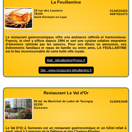
La Feuillantine
10 rue des Louviers
0134510424
78100
0687922473
Saint Germain en Laye
Le restaurant gastronomiqque offre une ambiance raffinée et harmonieuse.
Francis, le chef y officie depuis 1994 et sert une cuisine créative empreinte
d'émotions rythmée par les saisons. Pour vos dîners en amoureux, vos
événements familiaux et repas de famille ou entre amis, LA FEUILLANTINE
est le lieu incontournable de cette belle ville royale.
Mail : lafeuillantine@noos.fr
Site : www.restaurant-lafeuillantine.fr
Restaurant Le Val d'Or
50 bd. du Maréchal de Lattre de Tassigny
0145061649
92150
Suresnes
Le Val D'Or à Suresnes est un restaurant gastronomique et un hôtel refait à
neuf, situé à 2 minutes de la Défense et des Champs-Elysées.