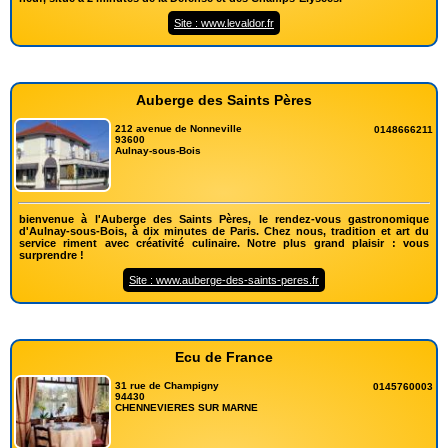
Site : www.levaldor.fr
Auberge des Saints Pères
212 avenue de Nonneville
0148666211
93600
Aulnay-sous-Bois
bienvenue à l'Auberge des Saints Pères, le rendez-vous gastronomique
d'Aulnay-sous-Bois, à dix minutes de Paris. Chez nous, tradition et art du
service riment avec créativité culinaire. Notre plus grand plaisir : vous
surprendre !
Site : www.auberge-des-saints-peres.fr
Ecu de France
31 rue de Champigny
0145760003
94430
CHENNEVIERES SUR MARNE