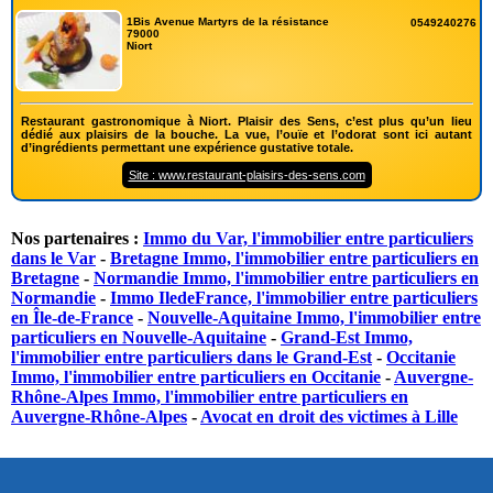
1Bis Avenue Martyrs de la résistance
0549240276
79000
Niort
Restaurant gastronomique à Niort. Plaisir des Sens, c’est plus qu’un lieu
dédié aux plaisirs de la bouche. La vue, l’ouïe et l’odorat sont ici autant
d’ingrédients permettant une expérience gustative totale.
Site : www.restaurant-plaisirs-des-sens.com
Nos partenaires :
Immo du Var, l'immobilier entre particuliers
dans le Var
-
Bretagne Immo, l'immobilier entre particuliers en
Bretagne
-
Normandie Immo, l'immobilier entre particuliers en
Normandie
-
Immo IledeFrance, l'immobilier entre particuliers
en Île-de-France
-
Nouvelle-Aquitaine Immo, l'immobilier entre
particuliers en Nouvelle-Aquitaine
-
Grand-Est Immo,
l'immobilier entre particuliers dans le Grand-Est
-
Occitanie
Immo, l'immobilier entre particuliers en Occitanie
-
Auvergne-
Rhône-Alpes Immo, l'immobilier entre particuliers en
Auvergne-Rhône-Alpes
-
Avocat en droit des victimes à Lille