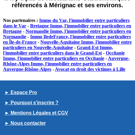
référencés à Mérignac et ses environs.
Nos partenaires :
Immo du Var, l'immobilier entre particuliers
dans le Var
-
Bretagne Immo, l'immobilier entre particuliers en
Bretagne
-
Normandie Immo, l'immobilier entre particuliers en
Normandie
-
Immo IledeFrance, l'immobilier entre particuliers
en Île-de-France
-
Nouvelle-Aquitaine Immo, l'immobilier entre
particuliers en Nouvelle-Aquitaine
-
Grand-Est Immo,
l'immobilier entre particuliers dans le Grand-Est
-
Occitanie
Immo, l'immobilier entre particuliers en Occitanie
-
Auvergne-
Rhône-Alpes Immo, l'immobilier entre particuliers en
Auvergne-Rhône-Alpes
-
Avocat en droit des victimes à Lille
► Espace Pro
► Pourquoi s'inscrire ?
► Mentions Légales et CGV
► Nous contacter