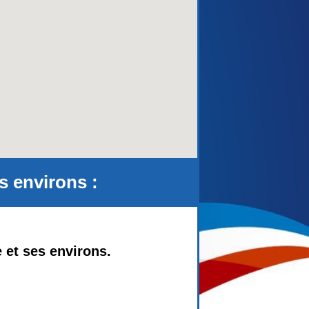
aca)
 environs :
 et ses environs.