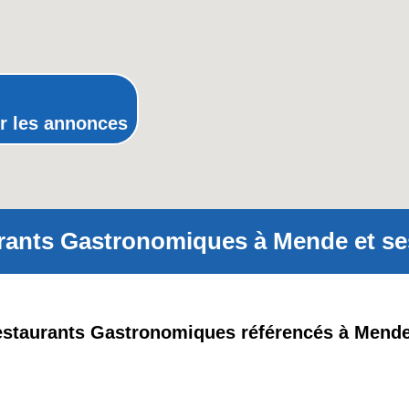
Poitou-Charentes
Provence-Alpes-Côte-d'Azur(p
Rhône-Alpes
r les annonces
rants Gastronomiques à Mende et ses
Restaurants Gastronomiques référencés à Mende