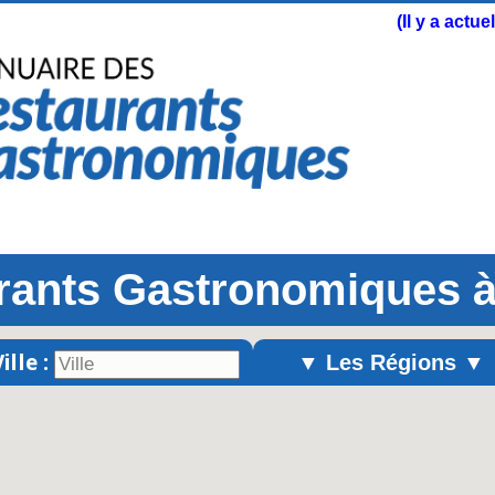
(Il y a actu
rants Gastronomiques 
ille :
▼ Les Régions ▼
Alsace
Aquitaine
Auvergne