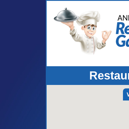
Restau
V