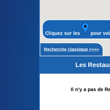
Cliquez sur les
pour voi
Recherche classique ►
Recherche classique »»»»
Les Restau
Il n'y a pas de 