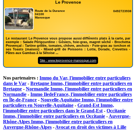
Le Provence
Route de la Durance
0492723938
04100
Manosque
Le restaurant Le Provence vous propose aussi différents plats à la carte, par
exemple : Salade Périgourdine : Gésiers, foie-gras, magret séché - Brochetta
Provençal : Tartine grillée, tomates, chèvre, anchois - Foie-gras au torchon et
ses Toasts (maison) - Mixed-grill de Poissons : Lotte, Dorade, Crevettes -
Pâtes aux Gambas à la Sétoise ...
Site : www.leprovence-manosque.com
Nos partenaires :
Immo du Var, l'immobilier entre particuliers
dans le Var
-
Bretagne Immo, l'immobilier entre particuliers en
Bretagne
-
Normandie Immo, l'immobilier entre particuliers en
Normandie
-
Immo IledeFrance, l'immobilier entre particuliers
en Île-de-France
-
Nouvelle-Aquitaine Immo, l'immobilier entre
particuliers en Nouvelle-Aquitaine
-
Grand-Est Immo,
l'immobilier entre particuliers dans le Grand-Est
-
Occitanie
Immo, l'immobilier entre particuliers en Occitanie
-
Auvergne-
Rhône-Alpes Immo, l'immobilier entre particuliers en
Auvergne-Rhône-Alpes
-
Avocat en droit des victimes à Lille