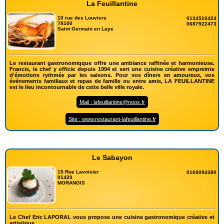
La Feuillantine
10 rue des Louviers
0134510424
78100
0687922473
Saint Germain en Laye
Le restaurant gastronomiqque offre une ambiance raffinée et harmonieuse.
Francis, le chef y officie depuis 1994 et sert une cuisine créative empreinte
d'émotions rythmée par les saisons. Pour vos dîners en amoureux, vos
événements familiaux et repas de famille ou entre amis, LA FEUILLANTINE
est le lieu incontournable de cette belle ville royale.
Mail : lafeuillantine@noos.fr
Site : www.restaurant-lafeuillantine.fr
Le Sabayon
15 Rue Lavoisier
0169094380
91420
MORANGIS
Le Chef Eric LAPORAL vous propose une cuisine gastronomique créative et
artistique.