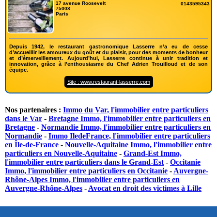
17 avenue Roosevelt
0143595343
75008
Paris
Depuis 1942, le restaurant gastronomique Lasserre n’a eu de cesse
d’accueillir les amoureux du goût et du plaisir, pour des moments de bonheur
et d’émerveillement. Aujourd’hui, Lasserre continue à unir tradition et
innovation, grâce à l’enthousiasme du Chef Adrien Trouilloud et de son
équipe.
Site : www.restaurant-lasserre.com
Nos partenaires :
Immo du Var, l'immobilier entre particuliers
dans le Var
-
Bretagne Immo, l'immobilier entre particuliers en
Bretagne
-
Normandie Immo, l'immobilier entre particuliers en
Normandie
-
Immo IledeFrance, l'immobilier entre particuliers
en Île-de-France
-
Nouvelle-Aquitaine Immo, l'immobilier entre
particuliers en Nouvelle-Aquitaine
-
Grand-Est Immo,
l'immobilier entre particuliers dans le Grand-Est
-
Occitanie
Immo, l'immobilier entre particuliers en Occitanie
-
Auvergne-
Rhône-Alpes Immo, l'immobilier entre particuliers en
Auvergne-Rhône-Alpes
-
Avocat en droit des victimes à Lille