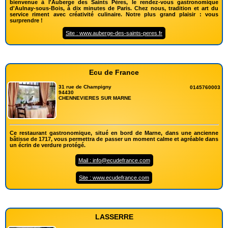
bienvenue à l'Auberge des Saints Pères, le rendez-vous gastronomique
d'Aulnay-sous-Bois, à dix minutes de Paris. Chez nous, tradition et art du
service riment avec créativité culinaire. Notre plus grand plaisir : vous
surprendre !
Site : www.auberge-des-saints-peres.fr
Ecu de France
31 rue de Champigny
0145760003
94430
CHENNEVIERES SUR MARNE
Ce restaurant gastronomique, situé en bord de Marne, dans une ancienne
bâtisse de 1717, vous permettra de passer un moment calme et agréable dans
un écrin de verdure protégé.
Mail : info@ecudefrance.com
Site : www.ecudefrance.com
LASSERRE