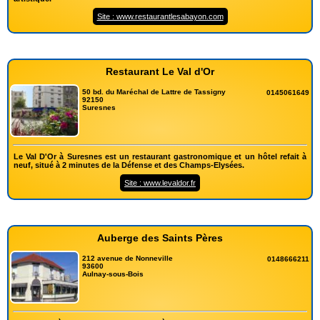
Site : www.restaurantlesabayon.com
Restaurant Le Val d'Or
50 bd. du Maréchal de Lattre de Tassigny
0145061649
92150
Suresnes
Le Val D'Or à Suresnes est un restaurant gastronomique et un hôtel refait à
neuf, situé à 2 minutes de la Défense et des Champs-Elysées.
Site : www.levaldor.fr
Auberge des Saints Pères
212 avenue de Nonneville
0148666211
93600
Aulnay-sous-Bois