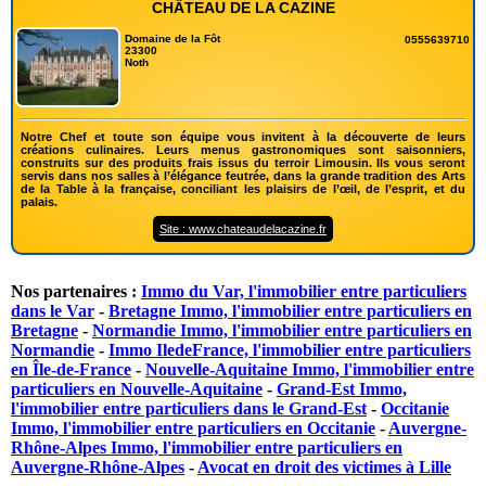
CHÂTEAU DE LA CAZINE
Domaine de la Fôt
0555639710
23300
Noth
Notre Chef et toute son équipe vous invitent à la découverte de leurs
créations culinaires. Leurs menus gastronomiques sont saisonniers,
construits sur des produits frais issus du terroir Limousin. Ils vous seront
servis dans nos salles à l’élégance feutrée, dans la grande tradition des Arts
de la Table à la française, conciliant les plaisirs de l’œil, de l’esprit, et du
palais.
Site : www.chateaudelacazine.fr
Nos partenaires :
Immo du Var, l'immobilier entre particuliers
dans le Var
-
Bretagne Immo, l'immobilier entre particuliers en
Bretagne
-
Normandie Immo, l'immobilier entre particuliers en
Normandie
-
Immo IledeFrance, l'immobilier entre particuliers
en Île-de-France
-
Nouvelle-Aquitaine Immo, l'immobilier entre
particuliers en Nouvelle-Aquitaine
-
Grand-Est Immo,
l'immobilier entre particuliers dans le Grand-Est
-
Occitanie
Immo, l'immobilier entre particuliers en Occitanie
-
Auvergne-
Rhône-Alpes Immo, l'immobilier entre particuliers en
Auvergne-Rhône-Alpes
-
Avocat en droit des victimes à Lille