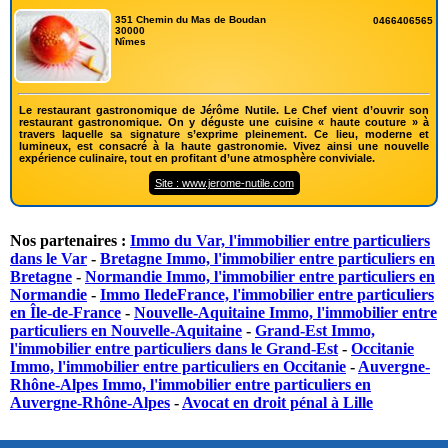
351 Chemin du Mas de Boudan
0466406565
30000
Nîmes
Le restaurant gastronomique de Jérôme Nutile. Le Chef vient d’ouvrir son
restaurant gastronomique. On y déguste une cuisine « haute couture » à
travers laquelle sa signature s’exprime pleinement. Ce lieu, moderne et
lumineux, est consacré à la haute gastronomie. Vivez ainsi une nouvelle
expérience culinaire, tout en profitant d’une atmosphère conviviale.
Site : www.jerome-nutile.com
Nos partenaires :
Immo du Var, l'immobilier entre particuliers
dans le Var
-
Bretagne Immo, l'immobilier entre particuliers en
Bretagne
-
Normandie Immo, l'immobilier entre particuliers en
Normandie
-
Immo IledeFrance, l'immobilier entre particuliers
en Île-de-France
-
Nouvelle-Aquitaine Immo, l'immobilier entre
particuliers en Nouvelle-Aquitaine
-
Grand-Est Immo,
l'immobilier entre particuliers dans le Grand-Est
-
Occitanie
Immo, l'immobilier entre particuliers en Occitanie
-
Auvergne-
Rhône-Alpes Immo, l'immobilier entre particuliers en
Auvergne-Rhône-Alpes
-
Avocat en droit pénal à Lille