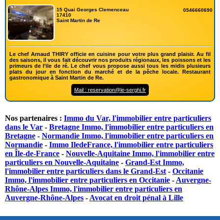
15 Quai Georges Clemenceau
0546660690
17410
Saint Martin de Re
Le chef Arnaud THIRY officie en cuisine pour votre plus grand plaisir. Au fil
des saisons, il vous fait découvrir nos produits régionaux, les poissons et les
primeurs de l’ile de ré. Le chef vous propose aussi tous les midis plusieurs
plats du jour en fonction du marché et de la pêche locale. Restaurant
gastronomique à Saint Martin de Re.
Mail : reservation@le-serghi.fr
Nos partenaires :
Immo du Var, l'immobilier entre particuliers
dans le Var
-
Bretagne Immo, l'immobilier entre particuliers en
Bretagne
-
Normandie Immo, l'immobilier entre particuliers en
Normandie
-
Immo IledeFrance, l'immobilier entre particuliers
en Île-de-France
-
Nouvelle-Aquitaine Immo, l'immobilier entre
particuliers en Nouvelle-Aquitaine
-
Grand-Est Immo,
l'immobilier entre particuliers dans le Grand-Est
-
Occitanie
Immo, l'immobilier entre particuliers en Occitanie
-
Auvergne-
Rhône-Alpes Immo, l'immobilier entre particuliers en
Auvergne-Rhône-Alpes
-
Avocat en droit pénal à Lille