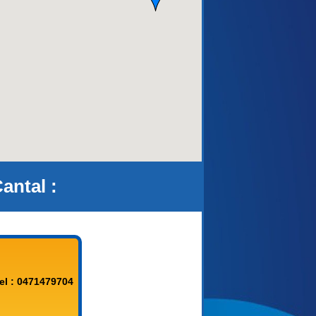
aca)
antal :
el : 0471479704