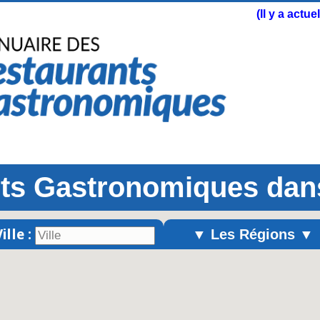
(Il y a actu
ts Gastronomiques dans
ille :
▼ Les Régions ▼
Alsace
Aquitaine
Auvergne