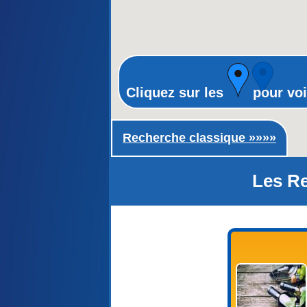
Cliquez sur les
pour voi
Recherche classique ►
Recherche classique »»»»
Les Re