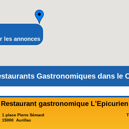
Poitou-Charentes
Provence-Alpes-Côte-d'Azur(p
Rhône-Alpes
r les annonces
staurants Gastronomiques dans le C
Restaurant gastronomique L'Epicurien
1 place Pierre Sémard
T
15000
Aurillac