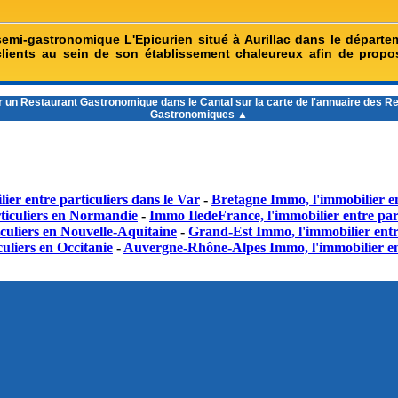
semi-gastronomique L'Epicurien situé à Aurillac dans le départe
clients au sein de son établissement chaleureux afin de propo
r un
Restaurant Gastronomique dans le Cantal
sur la carte de l'annuaire des R
Gastronomiques ▲
ier entre particuliers dans le Var
-
Bretagne Immo, l'immobilier en
ticuliers en Normandie
-
Immo IledeFrance, l'immobilier entre part
culiers en Nouvelle-Aquitaine
-
Grand-Est Immo, l'immobilier entr
uliers en Occitanie
-
Auvergne-Rhône-Alpes Immo, l'immobilier en