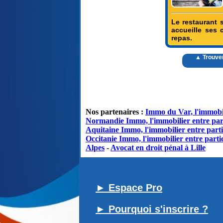
Le restaurant 
accueille ses 
repas.
▲ Trouve
Nos partenaires :
Immo du Var, l'immobil
Normandie Immo, l'immobilier entre par
Aquitaine Immo, l'immobilier entre parti
Occitanie Immo, l'immobilier entre partic
Alpes
-
Avocat en droit pénal à Lille
► Espace Pro
► Pourquoi s'inscrire ?