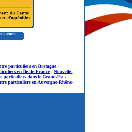
ment du Cantal,
ser d'agréables
estaurants
tre particuliers en Bretagne
-
iculiers en Île-de-France
-
Nouvelle-
e particuliers dans le Grand-Est
-
tre particuliers en Auvergne-Rhône-