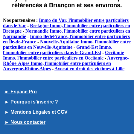
référencés à Briançon et ses environs.
Nos partenaires :
Immo du Var, l'immobilier entre particuliers
dans le Var
-
Bretagne Immo, l'immobilier entre particuliers en
Bretagne
-
Normandie Immo, l'immobilier entre particuliers en
Normandie
-
Immo IledeFrance, l'immobilier entre particuliers
en Île-de-France
-
Nouvelle-Aquitaine Immo, l'immobilier entre
particuliers en Nouvelle-Aquitaine
-
Grand-Est Immo,
l'immobilier entre particuliers dans le Grand-Est
-
Occitanie
Immo, l'immobilier entre particuliers en Occitanie
-
Auvergne-
Rhône-Alpes Immo, l'immobilier entre particuliers en
Auvergne-Rhône-Alpes
-
Avocat en droit des victimes à Lille
► Espace Pro
► Pourquoi s'inscrire ?
► Mentions Légales et CGV
► Nous contacter