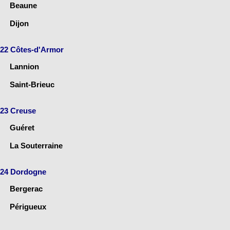
Beaune
Dijon
22 Côtes-d'Armor
Lannion
Saint-Brieuc
23 Creuse
Guéret
La Souterraine
24 Dordogne
Bergerac
Périgueux