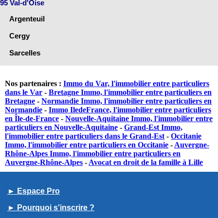
95 Val-d'Oise
Argenteuil
Cergy
Sarcelles
Nos partenaires :
Immo du Var, l'immobilier entre particuliers
dans le Var
-
Bretagne Immo, l'immobilier entre particuliers en
Bretagne
-
Normandie Immo, l'immobilier entre particuliers en
Normandie
-
Immo IledeFrance, l'immobilier entre particuliers
en Île-de-France
-
Nouvelle-Aquitaine Immo, l'immobilier entre
particuliers en Nouvelle-Aquitaine
-
Grand-Est Immo,
l'immobilier entre particuliers dans le Grand-Est
-
Occitanie
Immo, l'immobilier entre particuliers en Occitanie
-
Auvergne-
Rhône-Alpes Immo, l'immobilier entre particuliers en
Auvergne-Rhône-Alpes
-
Avocat en droit de la famille à Lille
► Espace Pro
► Pourquoi s'inscrire ?